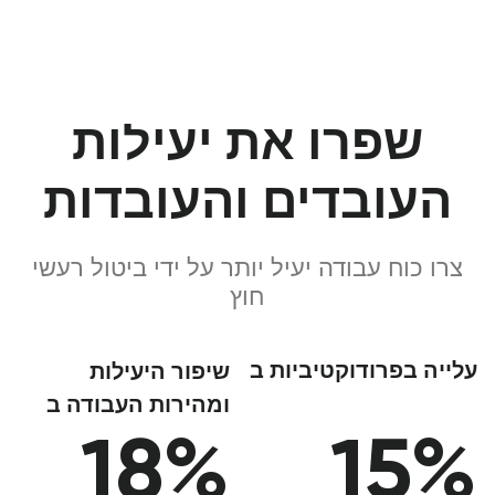
ומהירות העבודה ב
18%
15%
על פי ה
BBC
על פי
Steelcase
חסכון של עד
86
דקות ביום
על פי
The Guardian