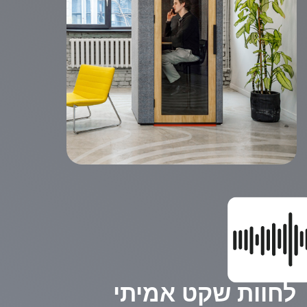
תכונות
עבור תמונה באיכות גבוהה, ל-WorkBooth יש
מצב תאורה מיוחד, זהה לאורות טבעת LED,
שעוזר לך להיראות במיטבך במהלך שיחות וידאו.
אביזרים מגנטיים עוזרים לארגן את מקום העבודה
שלך.
מטענים אלחוטיים, שקעי USB, Type-C ושקעי
220V זמינים גם כן, כדי להבטיח שתשמור על
קצב.
זוכה בפרס
העיצוב