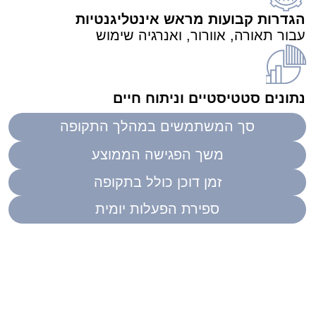
שתיקה היא חיונית ליצירה ותקשורת במציאות
העבודה החדשה שלנו. אנשים זקוקים לשקט בלתי
מופרע כדי להתרכז ולבצע ברמה האופטימלית
שלהם.
זה מה ש-WorkBooth מציעה, נותנת לעובדים את
מה שהם צריכים כדי להצליח.