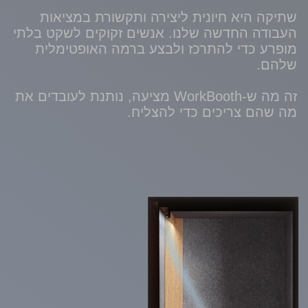
הגרמני לשנת 2022
עבור עיצוב מוצר
מעולה
מעצבים מובילים מרחבי העולם העריכו מאות
מוצרים, ושבחו את אלו שלדעתם תורמים תרומה
חדשנית לעיצוב הבינלאומי
הפאנל העניק את הפרס ל-WorkBooth כיוון שהוא
משלב פונקציונליות עם עיצוב חדשני ואופנתי
התעודה שלנו
אודות הפרס