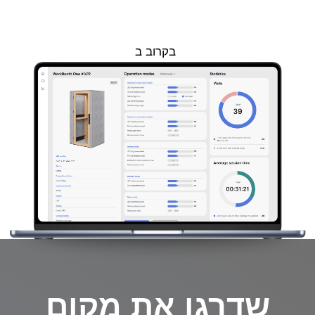
לנשום אוויר צח
תחוו את כוח האוויר הצח לביצועים אופטימליים
עם WorkBooth.
המוצרים שלנו כוללים מערכות אוורור מהשורה
הראשונה, שעוצבו על ידי מהנדס אוורור צוללות.
WorkBooth מחליף את האוויר לחלוטין כל 29
שניות ואחרי כל מבקר.
האוורור החכם מסובב את האוויר בזמן שאדם
נמצא בפנים, ומרענן אותו בתחילת היום, בכל
שעה כאשר אין אנשים בפנים, ואחרי כל שימוש
כדי למנוע אוויר עומד.