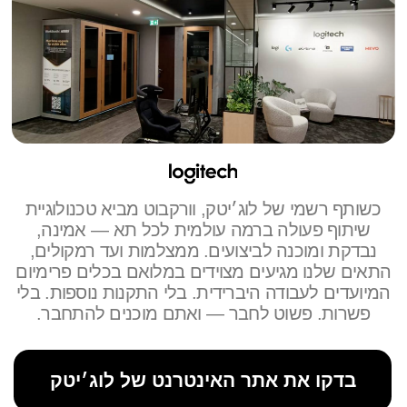
מצלמת 4K רחבת זווית, רמקולים ומיקרופונים
מובנים
Logitech Tap Scheduler
פאנל תזמון בזמן אמת, המציג
זמינות ופרטי פגישה
למידע נוסף
חכם מתמיד