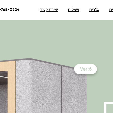
ם
גלריה
שאלות
יצירת קשר
-765-0224
Ver:6